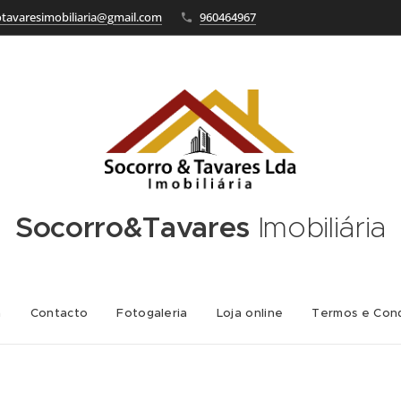
otavaresimobiliaria@gmail.com
960464967
Socorro&Tavares
Imobiliária
a
Contacto
Fotogaleria
Loja online
Termos e Con