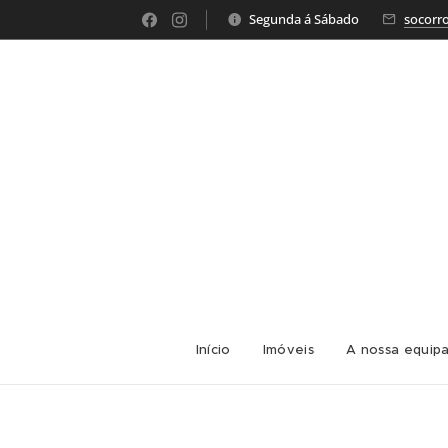
Segunda á Sábado
socorr
Início
Imóveis
A nossa equip